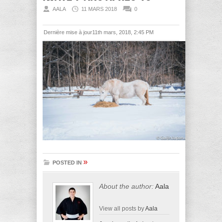
AALA
11 MARS 2018
0
Dernière mise à jour11th mars, 2018, 2:45 PM
»
POSTED IN
About the author:
Aala
View all posts by
Aala