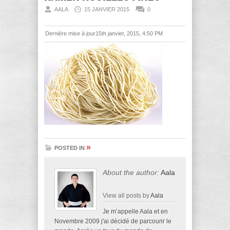
AALA
15 JANVIER 2015
0
Dernière mise à jour15th janvier, 2015, 4:50 PM
»
POSTED IN
About the author:
Aala
View all posts by
Aala
Je m’appelle Aala et en
Novembre 2009 j'ai décidé de parcourir le