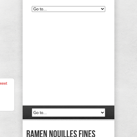
weet
ramen nouilles fines