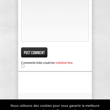
Comments links could be
nofollow free
.
Nous utilisons des cookies pour vous garantir la meilleure
Copyright © 2011 - 2015 - Aala Kanzali. All rights