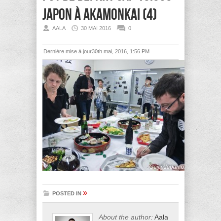
JAPON à Akamonkai (4)
AALA
30 MAI 2016
0
Dernière mise à jour30th mai, 2016, 1:56 PM
»
POSTED IN
About the author:
Aala