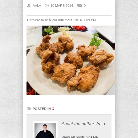
AALA
10 MARS 2014
0
Dernière mise à jour10th mars, 2014, 7:09 PM
»
POSTED IN
About the author:
Aala
View all posts by
Aala