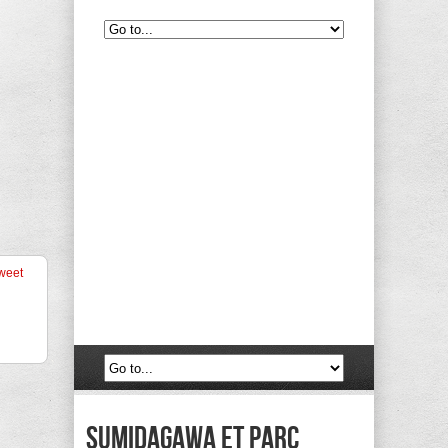
weet
Sumidagawa et parc