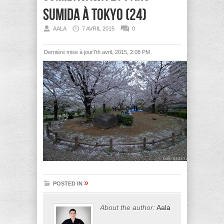
Sumida à Tokyo (24)
AALA
7 AVRIL 2015
0
Dernière mise à jour7th avril, 2015, 2:08 PM
»
POSTED IN
About the author:
Aala