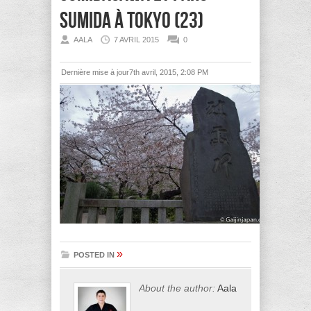
Sumida à Tokyo (23)
AALA
7 AVRIL 2015
0
Dernière mise à jour7th avril, 2015, 2:08 PM
»
POSTED IN
About the author:
Aala