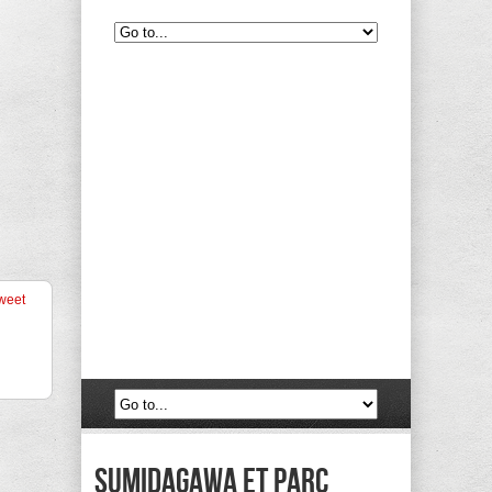
weet
Sumidagawa et parc