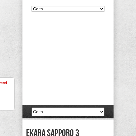
weet
Ekara Sapporo 3