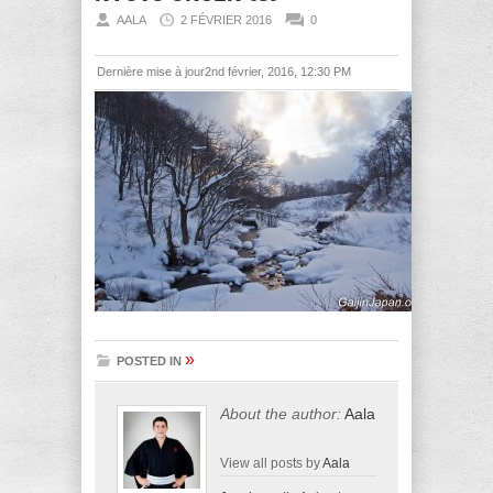
AALA
2 FÉVRIER 2016
0
Dernière mise à jour2nd février, 2016, 12:30 PM
»
POSTED IN
About the author:
Aala
View all posts by
Aala