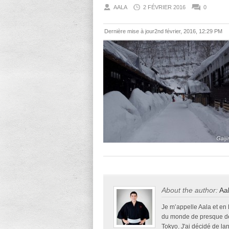
AALA
2 FÉVRIER 2016
0
Dernière mise à jour2nd février, 2016, 12:29 PM
About the author:
Aa
Je m’appelle Aala et en
du monde de presque deu
Tokyo. J'ai décidé de la