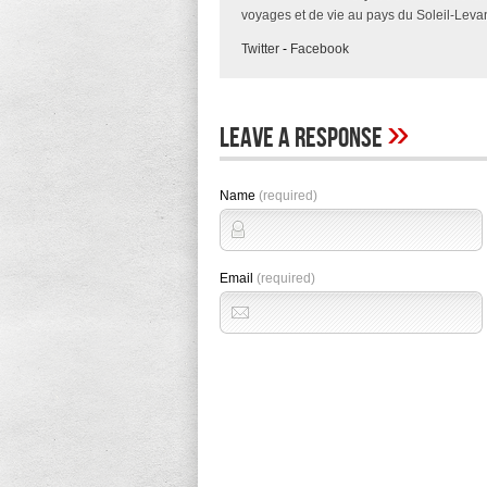
voyages et de vie au pays du Soleil-Levan
Twitter
-
Facebook
»
Leave A Response
Name
(required)
Email
(required)