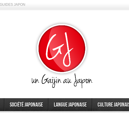
GUIDES JAPON
Société japonaise
Langue japonaise
Culture japonai