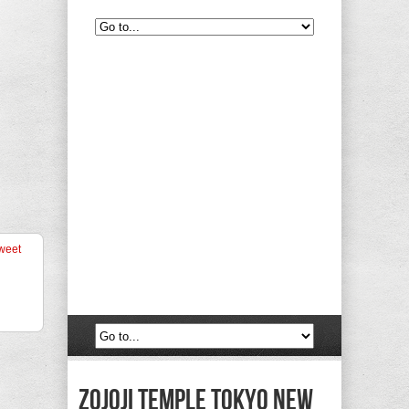
weet
zojoji temple tokyo new