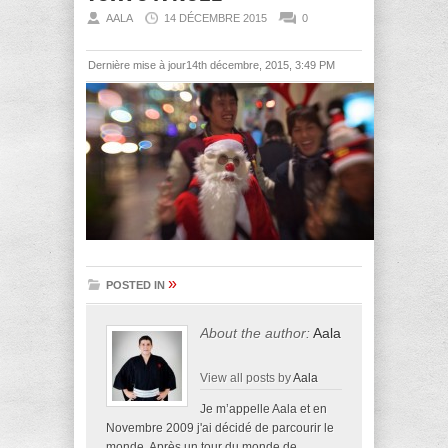
AALA
14 DÉCEMBRE 2015
0
Dernière mise à jour14th décembre, 2015, 3:49 PM
»
POSTED IN
About the author:
Aala
View all posts by
Aala
Je m’appelle Aala et en
Novembre 2009 j'ai décidé de parcourir le
monde. Après un tour du monde de