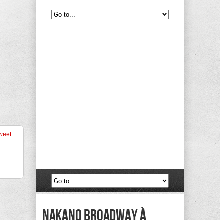
weet
Nakano Broadway à