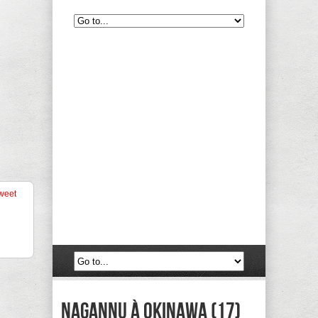
weet
Nagannu à Okinawa (17)