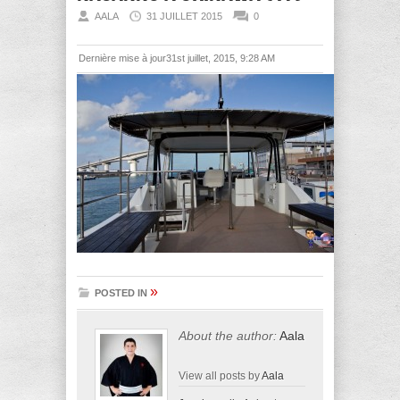
AALA
31 JUILLET 2015
0
Dernière mise à jour31st juillet, 2015, 9:28 AM
»
POSTED IN
About the author:
Aala
View all posts by
Aala