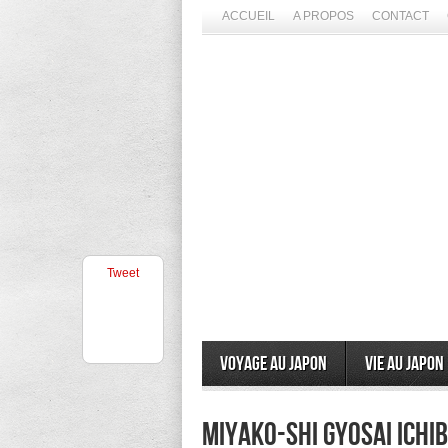
ACCUEIL
A PROPOS
CONTACT
Tweet
Voyage au Japon
Vie au Japon
Miyako-shi Gyosai Ichi