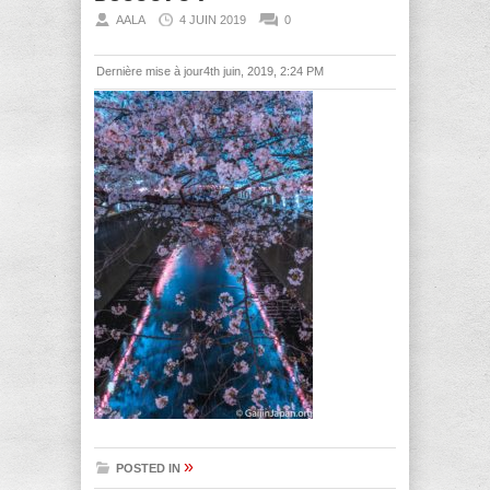
AALA
4 JUIN 2019
0
Dernière mise à jour4th juin, 2019, 2:24 PM
»
POSTED IN