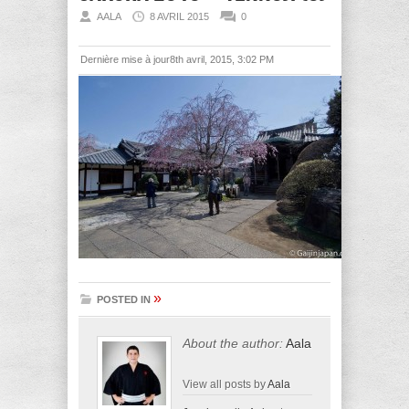
AALA
8 AVRIL 2015
0
Dernière mise à jour8th avril, 2015, 3:02 PM
»
POSTED IN
About the author:
Aala
View all posts by
Aala