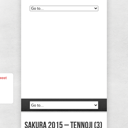
weet
Sakura 2015 – Tennoji (3)