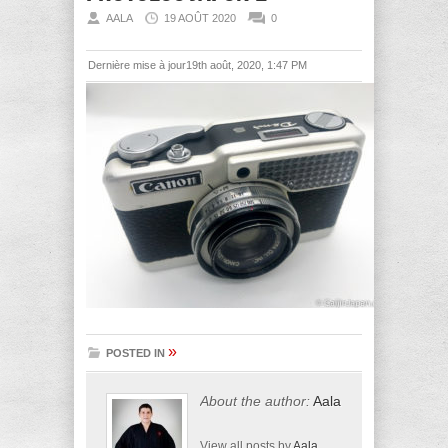
AALA
19 AOÛT 2020
0
Dernière mise à jour19th août, 2020, 1:47 PM
»
POSTED IN
About the author:
Aala
View all posts by
Aala