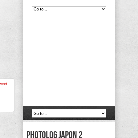
weet
Photolog Japon 2