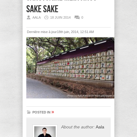
sake sake
AALA
18 JUIN 2014
0
Dernière mise à jour18th juin, 2014, 12:51 AM
»
POSTED IN
About the author:
Aala