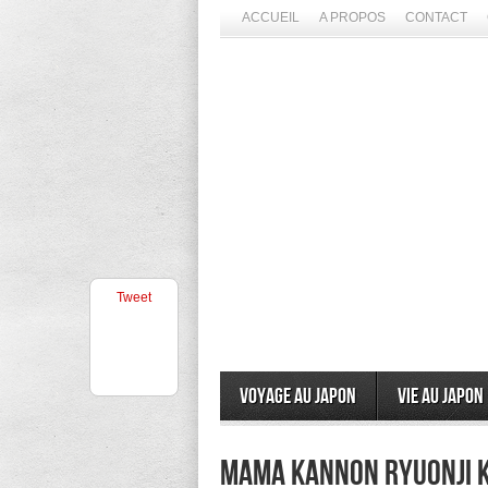
ACCUEIL
A PROPOS
CONTACT
Tweet
Voyage au Japon
Vie au Japon
Mama Kannon Ryuonji K