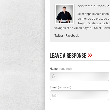
About the author:
Aa
Je m’appelle Aala et en
du monde de presque deu
Tokyo. J'ai décidé de la
voyages et de vie au pays du Soleil-Levan
Twitter
-
Facebook
»
Leave A Response
Name
(required)
Email
(required)