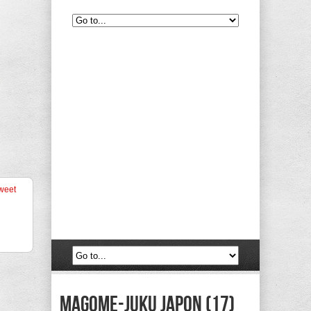
weet
Magome-juku Japon (17)