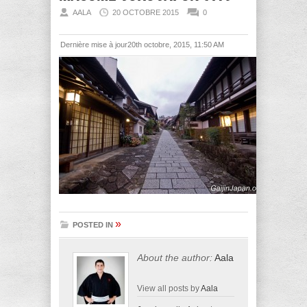
AALA
20 OCTOBRE 2015
0
Dernière mise à jour20th octobre, 2015, 11:50 AM
»
POSTED IN
About the author:
Aala
View all posts by
Aala