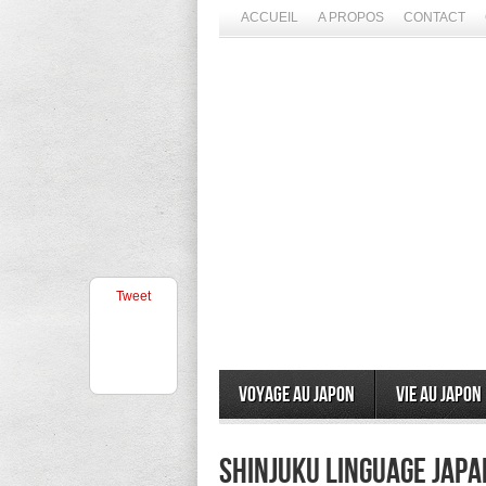
ACCUEIL
A PROPOS
CONTACT
Tweet
Voyage au Japon
Vie au Japon
Shinjuku Linguage Jap