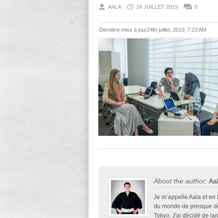
AALA
24 JUILLET 2019
0
Dernière mise à jour24th juillet, 2019, 7:23 AM
About the author:
Aa
Je m’appelle Aala et en
du monde de presque deu
Tokyo. J'ai décidé de la