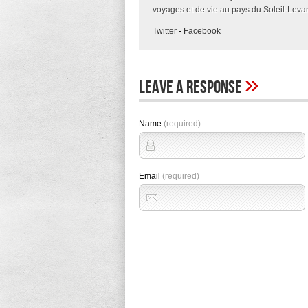
voyages et de vie au pays du Soleil-Levan
Twitter
-
Facebook
»
Leave A Response
Name
(required)
Email
(required)