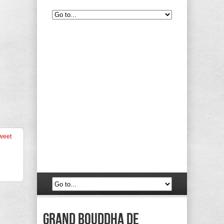
weet
grand bouddha de