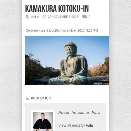
kamakura kotoku-in
AALA
29 NOVEMBRE 2018
0
Dernière mise à jour29th novembre, 2018, 6:26 PM
»
POSTED IN
About the author:
Aala
View all posts by
Aala