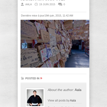
AALA
19 JUIN 2015
0
Dernière mise à jour19th juin, 2015, 11:42 AM
»
POSTED IN
About the author:
Aala
View all posts by
Aala