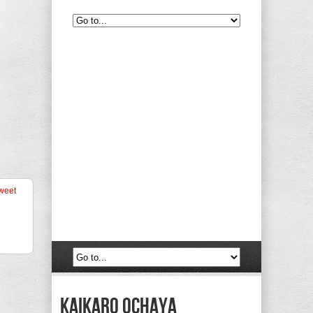
weet
Kaikaro Ochaya