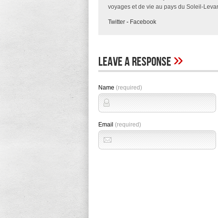
voyages et de vie au pays du Soleil-Levan
Twitter
-
Facebook
»
Leave A Response
Name
(required)
Email
(required)