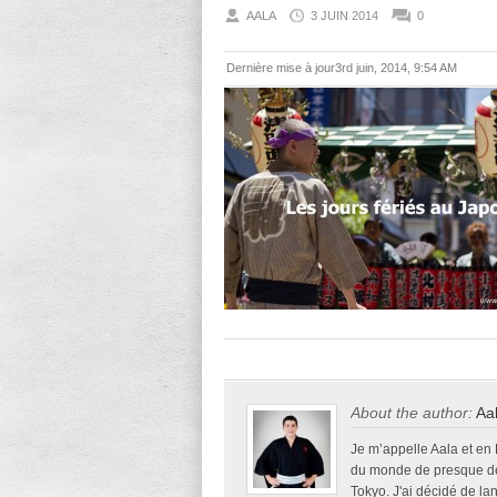
AALA
3 JUIN 2014
0
Dernière mise à jour3rd juin, 2014, 9:54 AM
About the author:
Aa
Je m’appelle Aala et en
du monde de presque deu
Tokyo. J'ai décidé de la