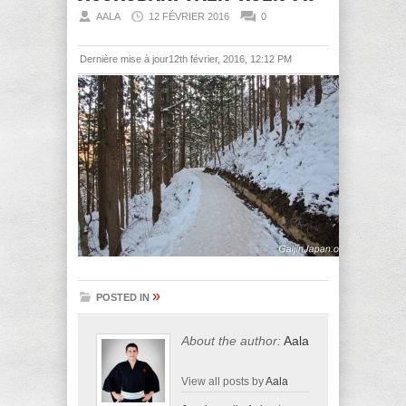
AALA
12 FÉVRIER 2016
0
Dernière mise à jour12th février, 2016, 12:12 PM
»
POSTED IN
About the author:
Aala
View all posts by
Aala