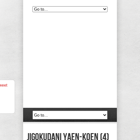
weet
Jigokudani Yaen-koen (4)