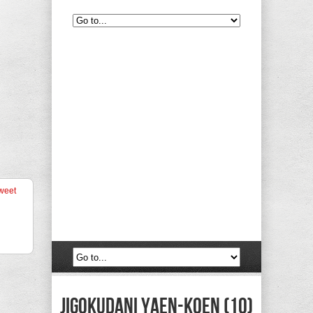
weet
Jigokudani Yaen-koen (10)