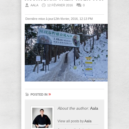
AALA
12 FÉVRIER 2016
0
Dernière mise à jour12th février, 2016, 12:13 PM
»
POSTED IN
About the author:
Aala
View all posts by
Aala