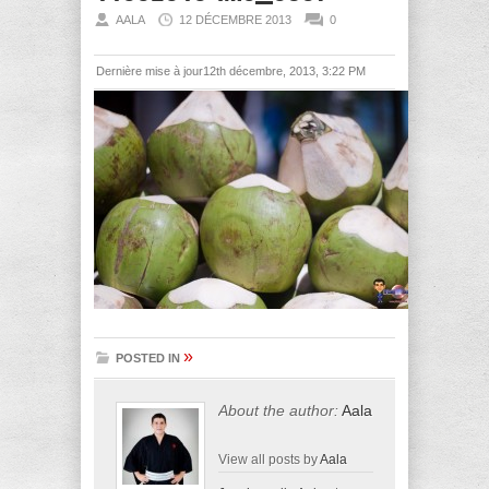
AALA
12 DÉCEMBRE 2013
0
Dernière mise à jour12th décembre, 2013, 3:22 PM
»
POSTED IN
About the author:
Aala
View all posts by
Aala