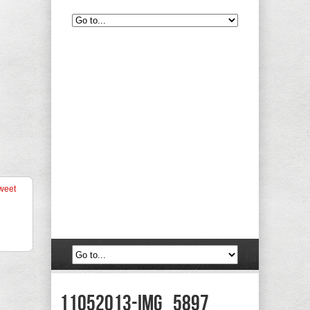
weet
11052013-IMG_5897