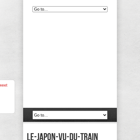
weet
le-japon-vu-du-train