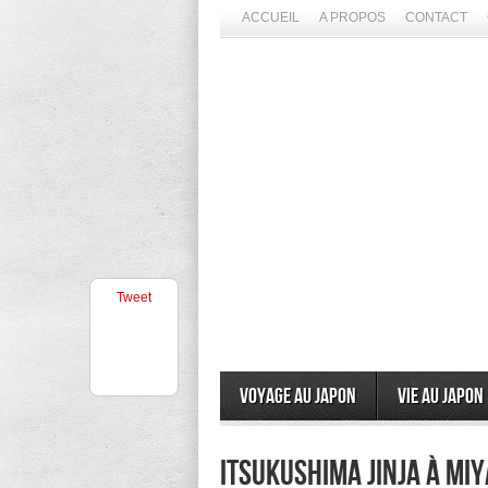
ACCUEIL
A PROPOS
CONTACT
Tweet
Voyage au Japon
Vie au Japon
itsukushima jinja à Miy