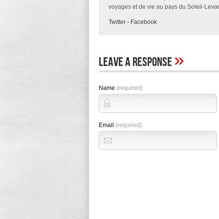
voyages et de vie au pays du Soleil-Levan
Twitter
-
Facebook
»
Leave A Response
Name
(required)
Email
(required)