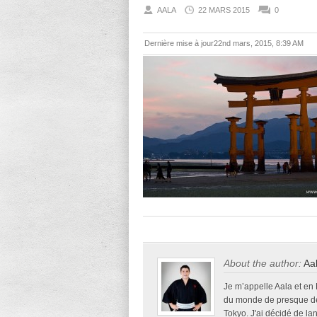
AALA
22 MARS 2015
0
Dernière mise à jour22nd mars, 2015, 8:39 AM
About the author:
Aa
Je m’appelle Aala et en
du monde de presque deu
Tokyo. J'ai décidé de la