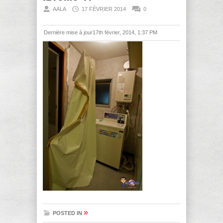
AALA
17 FÉVRIER 2014
0
Dernière mise à jour17th février, 2014, 1:37 PM
»
POSTED IN