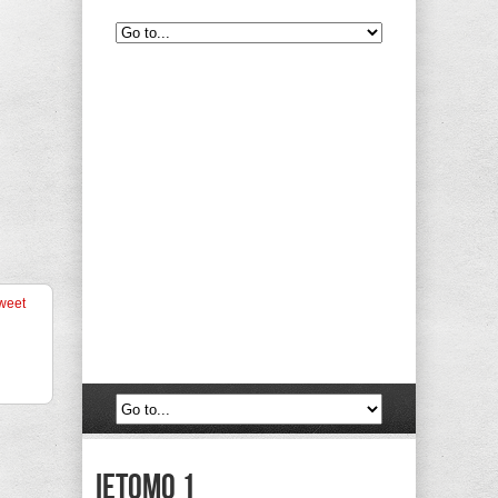
weet
Ietomo 1