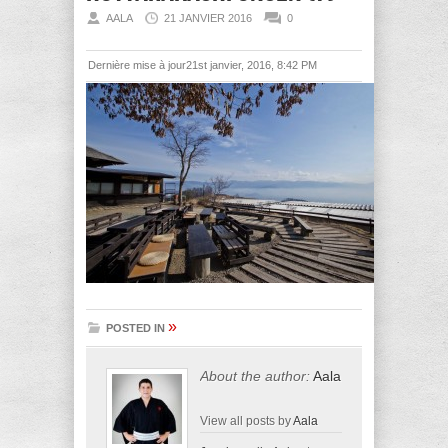
AALA
21 JANVIER 2016
0
Dernière mise à jour21st janvier, 2016, 8:42 PM
»
POSTED IN
About the author:
Aala
View all posts by
Aala