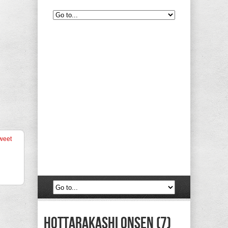
weet
Hottarakashi Onsen (7)