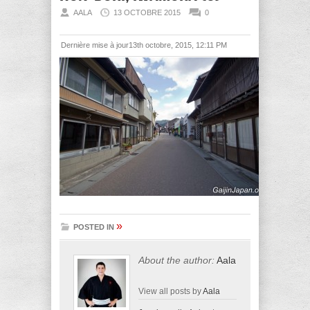
AALA
13 OCTOBRE 2015
0
Dernière mise à jour13th octobre, 2015, 12:11 PM
»
POSTED IN
About the author:
Aala
View all posts by
Aala