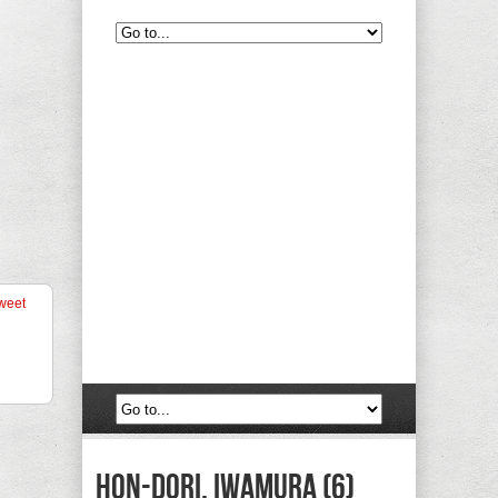
weet
Hon-dori, Iwamura (6)