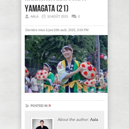
Yamagata (21)
AALA
10 AOÛT 2015
0
Dernière mise à jour10th août, 2015, 3:04 PM
»
POSTED IN
About the author:
Aala