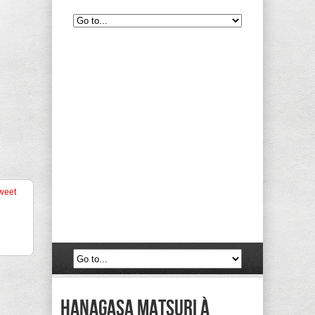
weet
Hanagasa Matsuri à