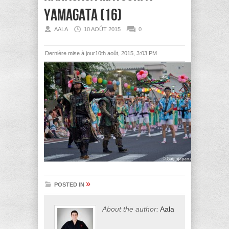
Yamagata (16)
AALA
10 AOÛT 2015
0
Dernière mise à jour10th août, 2015, 3:03 PM
»
POSTED IN
About the author:
Aala