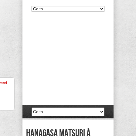
weet
Hanagasa Matsuri à