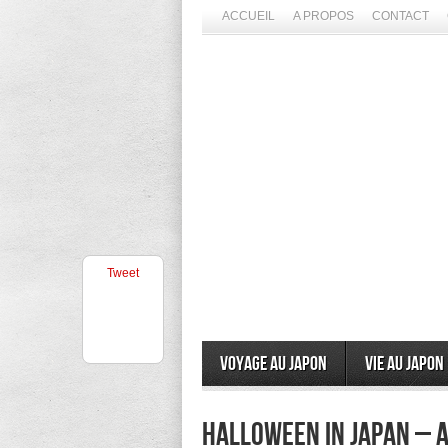
ACCUEIL
A PROPOS
CONTACT
Tweet
Voyage au Japon
Vie au Japon
halloween in japan – a