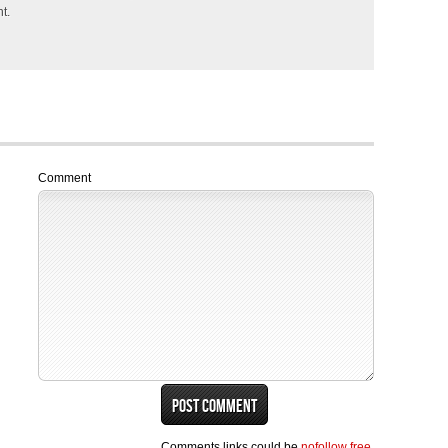
t.
Comment
Comments links could be
nofollow free
.