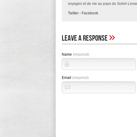
voyages et de vie au pays du Soleil-Levan
Twitter
-
Facebook
»
Leave A Response
Name
(required)
Email
(required)