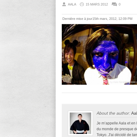
AALA
15 MARS 2012
0
Dernière mise à jour15th mars, 2012, 12:09 PM
About the author:
Aa
Je m’appelle Aala et en
du monde de presque deu
Tokyo. J'ai décidé de la