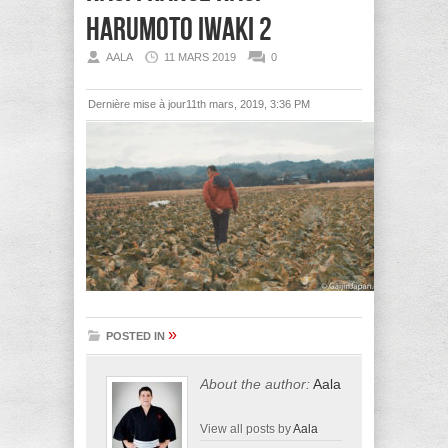
Harumoto Iwaki 2
AALA
11 MARS 2019
0
Dernière mise à jour11th mars, 2019, 3:36 PM
»
POSTED IN
About the author:
Aala
View all posts by
Aala