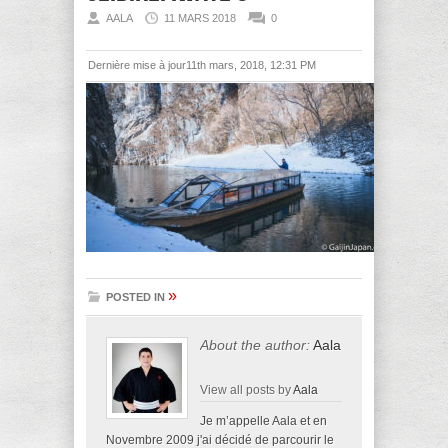
AALA
11 MARS 2018
0
Dernière mise à jour11th mars, 2018, 12:31 PM
»
POSTED IN
About the author:
Aala
View all posts by
Aala
Je m’appelle Aala et en
Novembre 2009 j'ai décidé de parcourir le