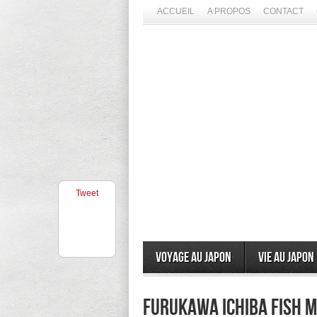
ACCUEIL
A PROPOS
CONTACT
Tweet
Voyage au Japon
Vie au Japon
Furukawa Ichiba Fish M