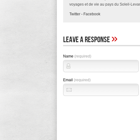
voyages et de vie au pays du Soleil-Levan
Twitter
-
Facebook
»
Leave A Response
Name
(required)
Email
(required)