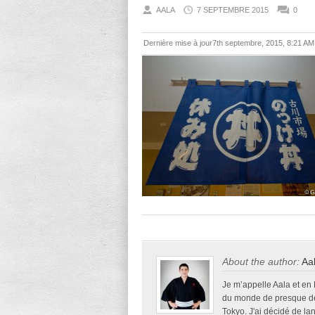
AALA
7 SEPTEMBRE 2015
0
Dernière mise à jour7th septembre, 2015, 8:21 AM
About the author:
Aa
Je m’appelle Aala et en
du monde de presque deu
Tokyo. J'ai décidé de la