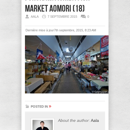
Market Aomori (18)
AALA
7 SEPTEMBRE 2015
0
Dernière mise à jour7th septembre, 2015, 8:23 AM
»
POSTED IN
About the author:
Aala