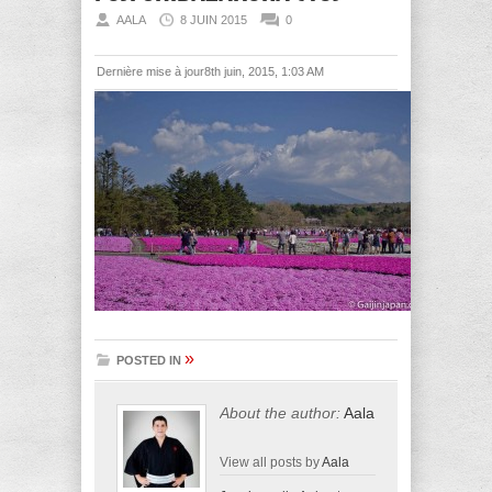
AALA
8 JUIN 2015
0
Dernière mise à jour8th juin, 2015, 1:03 AM
»
POSTED IN
About the author:
Aala
View all posts by
Aala