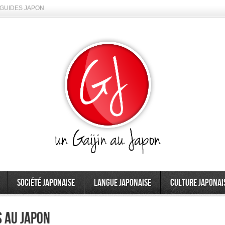
GUIDES JAPON
Société japonaise
Langue japonaise
Culture japonai
s au Japon