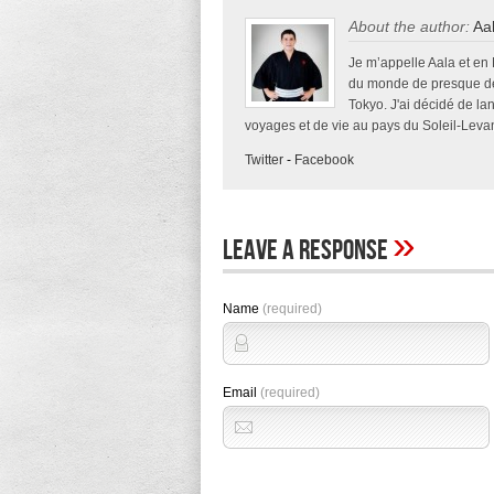
About the author:
Aa
Je m’appelle Aala et en
du monde de presque deu
Tokyo. J'ai décidé de la
voyages et de vie au pays du Soleil-Levan
Twitter
-
Facebook
»
Leave A Response
Name
(required)
Email
(required)