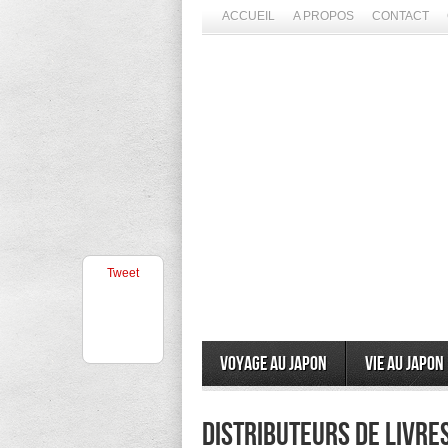
ACCUEIL
A PROPOS
CONTACT
Tweet
Voyage au Japon
Vie au Japon
distributeurs de livre