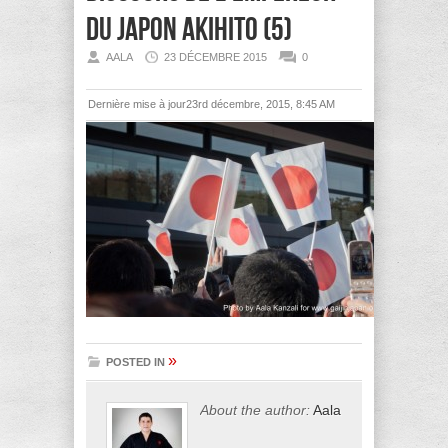
du Japon Akihito (5)
AALA
23 DÉCEMBRE 2015
0
Dernière mise à jour23rd décembre, 2015, 8:45 AM
»
POSTED IN
About the author:
Aala