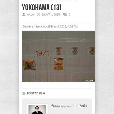
Yokohama (13)
AALA
29 AVRIL 2015
0
Dernière mise à jour29th avril, 2015, 4:09 AM
»
POSTED IN
About the author:
Aala