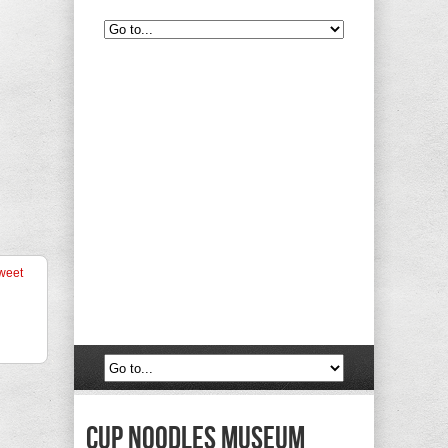
weet
Cup Noodles Museum