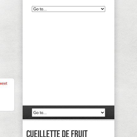
weet
cueillette de fruit