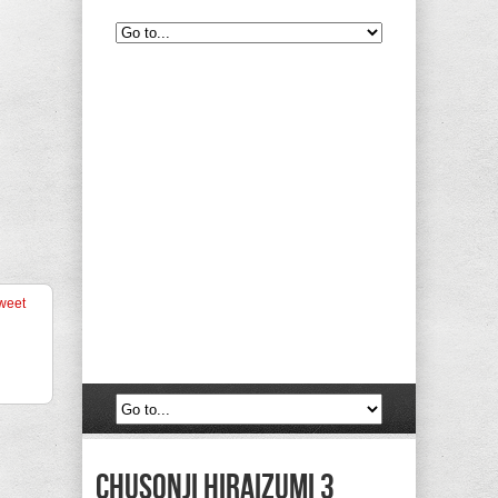
weet
Chusonji Hiraizumi 3