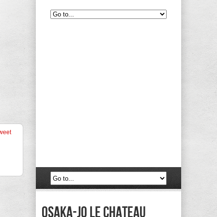
weet
Osaka-jo le chateau