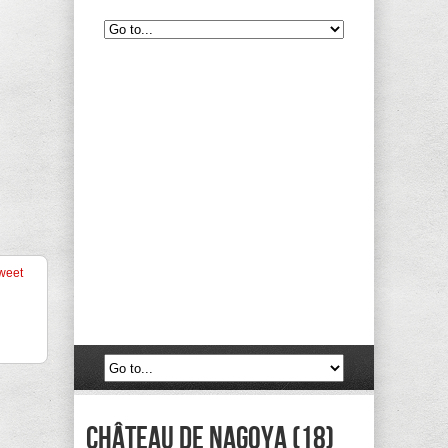
weet
château de Nagoya (18)