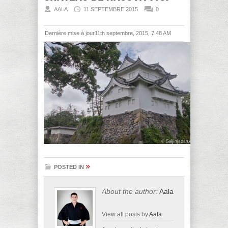
AALA
11 SEPTEMBRE 2015
0
Dernière mise à jour11th septembre, 2015, 7:48 AM
»
POSTED IN
About the author:
Aala
View all posts by
Aala