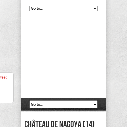
weet
château de Nagoya (14)